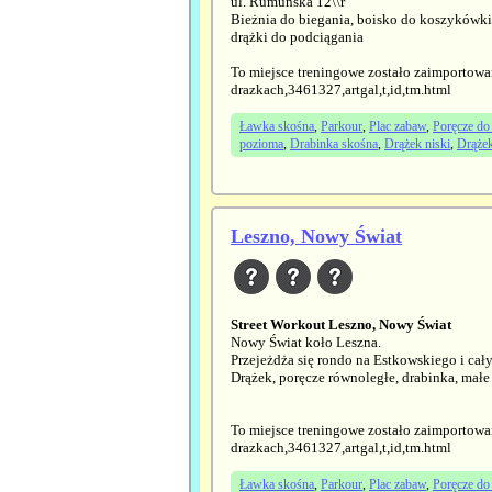
ul. Rumuńska 12\\r
Bieżnia do biegania, boisko do koszykówki, s
drążki do podciągania
To miejsce treningowe zostało zaimportowa
drazkach,3461327,artgal,t,id,tm.html
Ławka skośna
,
Parkour
,
Plac zabaw
,
Poręcze do
pozioma
,
Drabinka skośna
,
Drążek niski
,
Drąże
Leszno, Nowy Świat
Street Workout Leszno, Nowy Świat
Nowy Świat koło Leszna.
Przejeżdża się rondo na Estkowskiego i cały 
Drążek, poręcze równoległe, drabinka, małe
To miejsce treningowe zostało zaimportowa
drazkach,3461327,artgal,t,id,tm.html
Ławka skośna
,
Parkour
,
Plac zabaw
,
Poręcze do