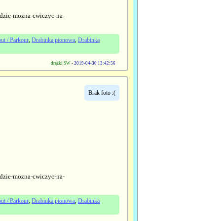
-gdzie-mozna-cwiczyc-na-
ut / Parkour
,
Drabinka pionowa
,
Drabinka
drążki SW
-
2019-04-30 13:42:56
Brak foto :(
-gdzie-mozna-cwiczyc-na-
ut / Parkour
,
Drabinka pionowa
,
Drabinka