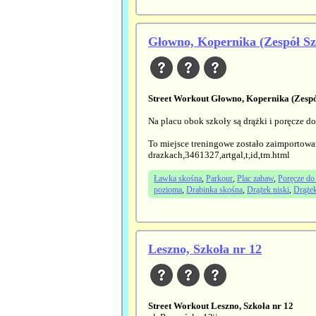
Głowno, Kopernika (Zespół Sz
Street Workout Głowno, Kopernika (Zespół
Na placu obok szkoły są drążki i poręcze d
To miejsce treningowe zostało zaimportowa
drazkach,3461327,artgal,t,id,tm.html
Ławka skośna
,
Parkour
,
Plac zabaw
,
Poręcze do
pozioma
,
Drabinka skośna
,
Drążek niski
,
Drąże
Leszno, Szkoła nr 12
Street Workout Leszno, Szkoła nr 12