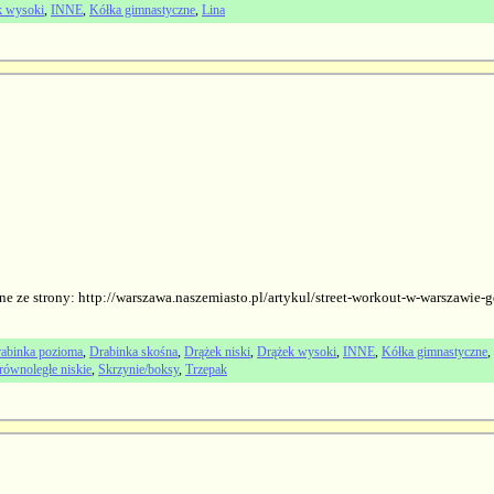
k wysoki
,
INNE
,
Kółka gimnastyczne
,
Lina
ne ze strony: http://warszawa.naszemiasto.pl/artykul/street-workout-w-warszawie
abinka pozioma
,
Drabinka skośna
,
Drążek niski
,
Drążek wysoki
,
INNE
,
Kółka gimnastyczne
,
równoległe niskie
,
Skrzynie/boksy
,
Trzepak