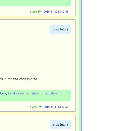
drążki SW
-
2019-04-30 13:42:56
Brak foto :(
-gdzie-mozna-cwiczyc-na-
Lina
,
Ławka skośna
,
Parkour
,
Plac zabaw
,
drążki SW
-
2019-04-30 13:42:56
Brak foto :(