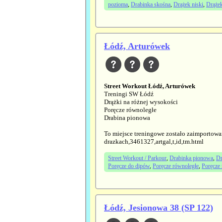
pozioma
,
Drabinka skośna
,
Drążek niski
,
Drąże
Łódź, Arturówek
Street Workout Łódź, Arturówek
Treningi SW Łódź
Drążki na różnej wysokości
Poręcze równoległe
Drabina pionowa
To miejsce treningowe zostało zaimportowa
drazkach,3461327,artgal,t,id,tm.html
Street Workout / Parkour
,
Drabinka pionowa
,
Dr
Poręcze do dipów
,
Poręcze równoległe
,
Poręcze 
Łódź, Jesionowa 38 (SP 122)