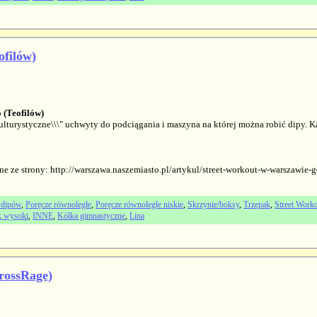
ofilów)
 (Teofilów)
kulturystyczne\\\" uchwyty do podciągania i maszyna na której można robić dipy. K
ne ze strony: http://warszawa.naszemiasto.pl/artykul/street-workout-w-warszawie
 dipów
,
Poręcze równoległe
,
Poręcze równoległe niskie
,
Skrzynie/boksy
,
Trzepak
,
Street Worko
k wysoki
,
INNE
,
Kółka gimnastyczne
,
Lina
rossRage)