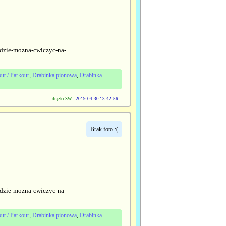
-gdzie-mozna-cwiczyc-na-
ut / Parkour
,
Drabinka pionowa
,
Drabinka
drążki SW
-
2019-04-30 13:42:56
Brak foto :(
-gdzie-mozna-cwiczyc-na-
ut / Parkour
,
Drabinka pionowa
,
Drabinka