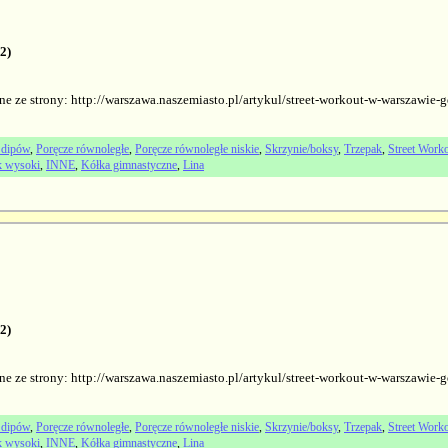
2)
ne ze strony: http://warszawa.naszemiasto.pl/artykul/street-workout-w-warszawie
 dipów
,
Poręcze równoległe
,
Poręcze równoległe niskie
,
Skrzynie/boksy
,
Trzepak
,
Street Worko
k wysoki
,
INNE
,
Kółka gimnastyczne
,
Lina
2)
ne ze strony: http://warszawa.naszemiasto.pl/artykul/street-workout-w-warszawie
 dipów
,
Poręcze równoległe
,
Poręcze równoległe niskie
,
Skrzynie/boksy
,
Trzepak
,
Street Worko
k wysoki
,
INNE
,
Kółka gimnastyczne
,
Lina