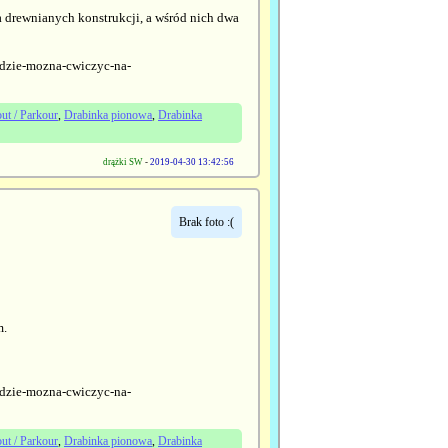
lka drewnianych konstrukcji, a wśród nich dwa
-gdzie-mozna-cwiczyc-na-
ut / Parkour
,
Drabinka pionowa
,
Drabinka
drążki SW
-
2019-04-30 13:42:56
Brak foto :(
m.
-gdzie-mozna-cwiczyc-na-
ut / Parkour
,
Drabinka pionowa
,
Drabinka