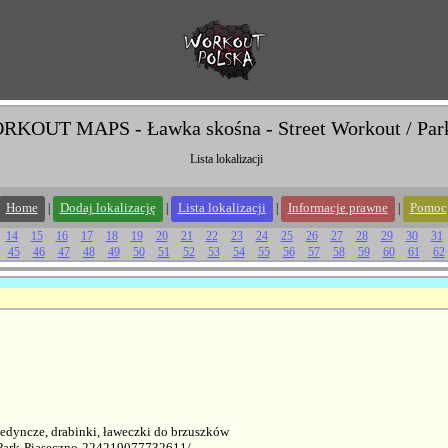
KOUT MAPS - Ławka skośna - Street Workout / Par
Lista lokalizacji
Home
Dodaj lokalizację
Lista lokalizacji
Informacje prawne
Pomoc
|
|
|
|
14
15
16
17
18
19
20
21
22
23
24
25
26
27
28
29
30
31
45
46
47
48
49
50
51
52
53
54
55
56
57
58
59
60
61
62
edyncze, drabinki, ławeczki do brzuszków
-Park-Piaseczno-224219077732611/