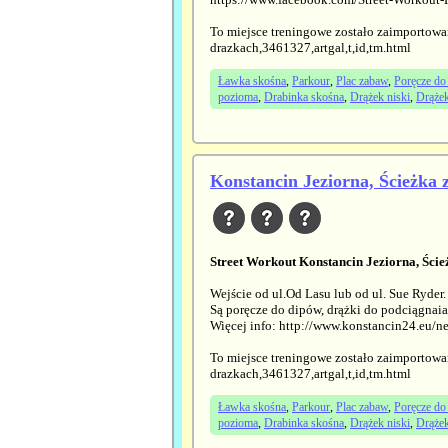
To miejsce treningowe zostało zaimportowa
drazkach,3461327,artgal,t,id,tm.html
Ławka skośna
,
Parkour
,
Plac zabaw
,
Poręcze do
pozioma
,
Drabinka skośna
,
Drążek niski
,
Drąże
Konstancin Jeziorna, Ścieżka 
Street Workout Konstancin Jeziorna, Ści
Wejście od ul.Od Lasu lub od ul. Sue Ryder. 
Są poręcze do dipów, drążki do podciągnaia,
Więcej info: http://www.konstancin24.eu/n
To miejsce treningowe zostało zaimportowa
drazkach,3461327,artgal,t,id,tm.html
Ławka skośna
,
Parkour
,
Plac zabaw
,
Poręcze do
pozioma
,
Drabinka skośna
,
Drążek niski
,
Drąże