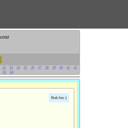
kour
32
33
34
35
36
37
38
39
40
41
42
63
64
Brak foto :(