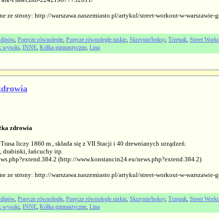
ne ze strony: http://warszawa.naszemiasto.pl/artykul/street-workout-w-warszawie
 dipów
,
Poręcze równoległe
,
Poręcze równoległe niskie
,
Skrzynie/boksy
,
Trzepak
,
Street Worko
k wysoki
,
INNE
,
Kółka gimnastyczne
,
Lina
zdrowia
eżka zdrowia
Trasa liczy 1860 m., składa się z VII Stacji i 40 drewnianych urządzeń.
 drabinki, łańcuchy itp.
ews.php?extend.384.2 (http://www.konstancin24.eu/news.php?extend.384.2)
ne ze strony: http://warszawa.naszemiasto.pl/artykul/street-workout-w-warszawie
 dipów
,
Poręcze równoległe
,
Poręcze równoległe niskie
,
Skrzynie/boksy
,
Trzepak
,
Street Worko
k wysoki
,
INNE
,
Kółka gimnastyczne
,
Lina