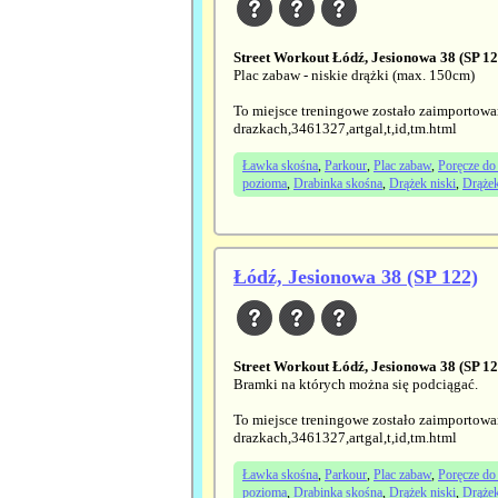
Street Workout Łódź, Jesionowa 38 (SP 12
Plac zabaw - niskie drążki (max. 150cm)
To miejsce treningowe zostało zaimportowa
drazkach,3461327,artgal,t,id,tm.html
Ławka skośna
,
Parkour
,
Plac zabaw
,
Poręcze do
pozioma
,
Drabinka skośna
,
Drążek niski
,
Drąże
Łódź, Jesionowa 38 (SP 122)
Street Workout Łódź, Jesionowa 38 (SP 12
Bramki na których można się podciągać.
To miejsce treningowe zostało zaimportowa
drazkach,3461327,artgal,t,id,tm.html
Ławka skośna
,
Parkour
,
Plac zabaw
,
Poręcze do
pozioma
,
Drabinka skośna
,
Drążek niski
,
Drąże