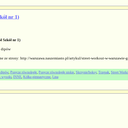
kół nr 1)
 Szkół nr 1)
o dipów
ne ze strony: http://warszawa.naszemiasto.pl/artykul/street-workout-w-warszawie
 dipów
,
Poręcze równoległe
,
Poręcze równoległe niskie
,
Skrzynie/boksy
,
Trzepak
,
Street Worko
k wysoki
,
INNE
,
Kółka gimnastyczne
,
Lina