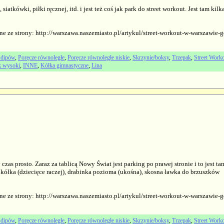
iatkówki, piłki ręcznej, itd. i jest też coś jak park do street workout. Jest tam ki
ne ze strony: http://warszawa.naszemiasto.pl/artykul/street-workout-w-warszawie
 dipów
,
Poręcze równoległe
,
Poręcze równoległe niskie
,
Skrzynie/boksy
,
Trzepak
,
Street Worko
k wysoki
,
INNE
,
Kółka gimnastyczne
,
Lina
czas prosto. Zaraz za tablicą Nowy Świat jest parking po prawej stronie i to jest ta
 kółka (dziecięce raczej), drabinka pozioma (ukośna), skosna ławka do brzuszków
ne ze strony: http://warszawa.naszemiasto.pl/artykul/street-workout-w-warszawie
 dipów
,
Poręcze równoległe
,
Poręcze równoległe niskie
,
Skrzynie/boksy
,
Trzepak
,
Street Worko