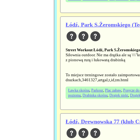
Łódź, Park S.Żeromskiego (Te
Street Workout Łódź, Park S.Żeromskiego
Siłownia outdoor. Nie ma drążka ale są \\\"
z pionową rurą i łukowatą drabinką
To miejsce treningowe zostało zaimportowa
drazkach,3461327,artgal,t,id,tm.html
Ławka skośna
,
Parkour
,
Plac zabaw
,
Poręcze do
pozioma
,
Drabinka skośna
,
Drążek niski
,
Drąże
Łódź, Drewnowska 77 (klub C