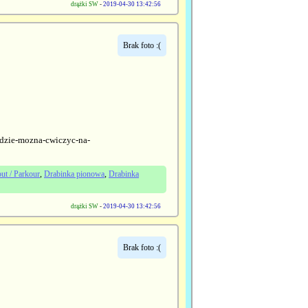
drążki SW
-
2019-04-30 13:42:56
Brak foto :(
-gdzie-mozna-cwiczyc-na-
ut / Parkour
,
Drabinka pionowa
,
Drabinka
drążki SW
-
2019-04-30 13:42:56
Brak foto :(