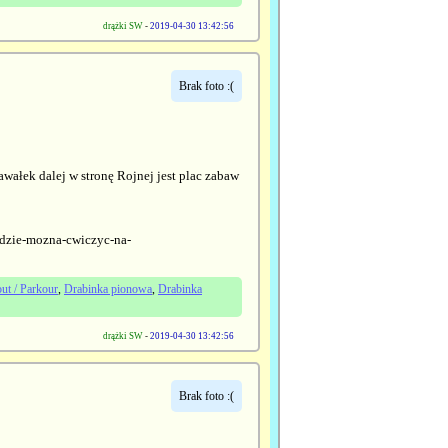
drążki SW
-
2019-04-30 13:42:56
Brak foto :(
awałek dalej w stronę Rojnej jest plac zabaw
-gdzie-mozna-cwiczyc-na-
ut / Parkour
,
Drabinka pionowa
,
Drabinka
drążki SW
-
2019-04-30 13:42:56
Brak foto :(