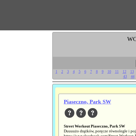
WOR
1
2
3
4
5
6
7
8
9
10
11
12
13
43
44
Piaseczno, Park SW
Street Workout Piaseczno, Park SW
Duuuużo drążków, poręcze równoległe i poj
https://www.facebook.com/Street-Workout