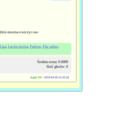
-gdzie-mozna-cwiczyc-na-
Lina
,
Ławka skośna
,
Parkour
,
Plac zabaw
,
Średnia ocena: 0.0000
Ilość głosów: 0
drążki SW
-
2019-04-30 13:42:56