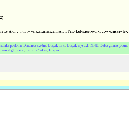
2)
ne ze strony: http://warszawa.naszemiasto.pl/artykul/street-workout-w-warszawie
abinka pozioma
,
Drabinka skośna
,
Drążek niski
,
Drążek wysoki
,
INNE
,
Kółka gimnastyczne
,
równoległe niskie
,
Skrzynie/boksy
,
Trzepak