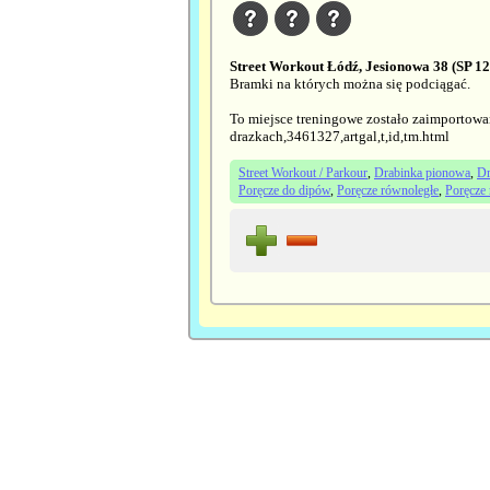
Street Workout Łódź, Jesionowa 38 (SP 12
Bramki na których można się podciągać.
To miejsce treningowe zostało zaimportowa
drazkach,3461327,artgal,t,id,tm.html
Street Workout / Parkour
,
Drabinka pionowa
,
Dr
Poręcze do dipów
,
Poręcze równoległe
,
Poręcze 